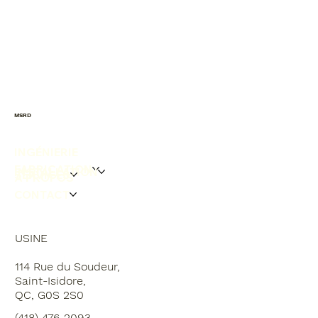
MSRD
INGÉNIERIE
FABRICATION
INSTALLATION
SERVICES
À PROPOS
CONTACT
USINE
114 Rue du Soudeur,
Saint-Isidore,
QC, G0S 2S0
(418) 476-2093