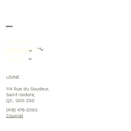
MSRD
INGÉNIERIE
FABRICATION
INSTALLATION
SERVICES
À PROPOS
CONTACT
USINE
114 Rue du Soudeur,
Saint-Isidore,
QC, G0S 2S0
(418) 476-2093
Courriel