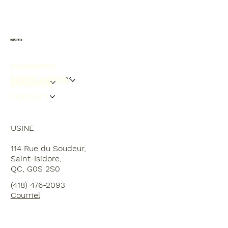
MSRD
INGÉNIERIE
FABRICATION
INSTALLATION
SERVICES
À PROPOS
CONTACT
USINE
114 Rue du Soudeur,
Saint-Isidore,
QC, G0S 2S0
(418) 476-2093
Courriel