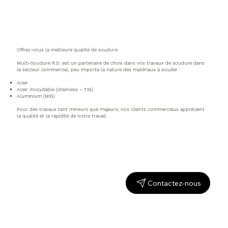
Offrez-vous la meilleure qualité de soudure
Multi-Soudure R.D. est un partenaire de choix dans vos travaux de soudure dans
le secteur commercial, peu importe la nature des matériaux à souder :
Acier
Acier inoxydable (stainless – TIG)
Aluminium (MIG)
Pour des travaux tant mineurs que majeurs, nos clients commerciaux apprécient
la qualité et la rapidité de notre travail.
Contactez-nous